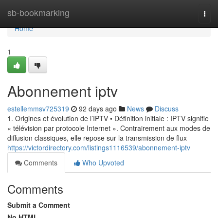
Home
sb-bookmarking
Togg
navi
Home
1
Abonnement iptv
estellemmsv725319
92 days ago
News
Discuss
1. Origines et évolution de l’IPTV • Définition initiale : IPTV signifie
« télévision par protocole Internet ». Contrairement aux modes de
diffusion classiques, elle repose sur la transmission de flux
https://victordirectory.com/listings1116539/abonnement-iptv
Comments
Who Upvoted
Comments
Submit a Comment
No HTML