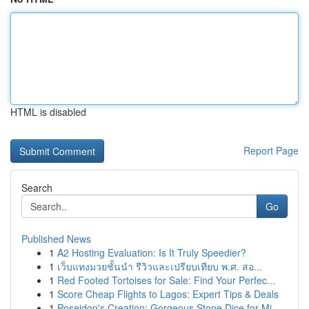
HTML is disabled
Report Page
Search
Go
Published News
1
A2 Hosting Evaluation: Is It Truly Speedier?
1
เว็บแทงมวยชั้นนำ รีวิวและเปรียบเทียบ พ.ศ. สอ...
1
Red Footed Tortoises for Sale: Find Your Perfec...
1
Score Cheap Flights to Lagos: Expert Tips & Deals
1
Poseidon's Creation: Gorgeous Stone Dice for Mi...