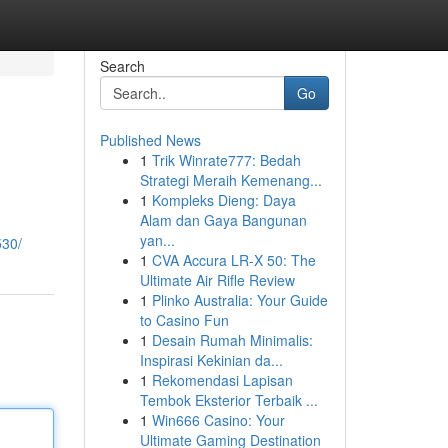
Search
Go
Published News
1
Trik Winrate777: Bedah
Strategi Meraih Kemenang...
1
Kompleks Dieng: Daya
Alam dan Gaya Bangunan
yan...
530/
1
CVA Accura LR-X 50: The
Ultimate Air Rifle Review
1
Plinko Australia: Your Guide
to Casino Fun
1
Desain Rumah Minimalis:
Inspirasi Kekinian da...
1
Rekomendasi Lapisan
Tembok Eksterior Terbaik ...
1
Win666 Casino: Your
Ultimate Gaming Destination