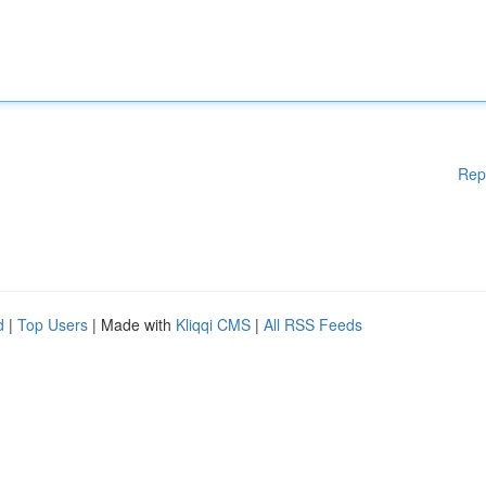
Rep
d
|
Top Users
| Made with
Kliqqi CMS
|
All RSS Feeds