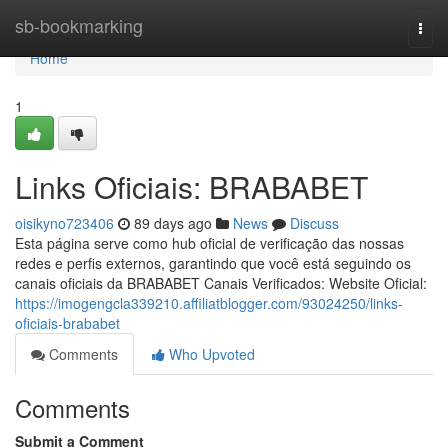
Home
sb-bookmarking
Togg
navi
Home
1
Links Oficiais: BRABABET
oisikyno723406
89 days ago
News
Discuss
Esta página serve como hub oficial de verificação das nossas
redes e perfis externos, garantindo que você está seguindo os
canais oficiais da BRABABET Canais Verificados: Website Oficial:
https://imogengcla339210.affiliatblogger.com/93024250/links-
oficiais-brababet
Comments
Who Upvoted
Comments
Submit a Comment