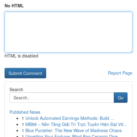
No HTML
HTML is disabled
Report Page
Search
Go
Published News
1
Unlock Automated Earnings Methods: Build ...
1
MB88 – Nền Tảng Giải Trí Trực Tuyến Hiện Đại Vớ...
1
Blue Punisher: The New Wave of Madness Chaos
1
Unveiling Your Fortune: Blind Bag Ceramic Dice ...