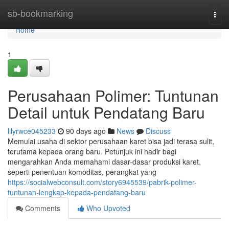
Home
sb-bookmarking
Togg
navi
Home
1
Perusahaan Polimer: Tuntunan
Detail untuk Pendatang Baru
lilyrwce045233
90 days ago
News
Discuss
Memulai usaha di sektor perusahaan karet bisa jadi terasa sulit,
terutama kepada orang baru. Petunjuk ini hadir bagi
mengarahkan Anda memahami dasar-dasar produksi karet,
seperti penentuan komoditas, perangkat yang
https://socialwebconsult.com/story6945539/pabrik-polimer-
tuntunan-lengkap-kepada-pendatang-baru
Comments
Who Upvoted