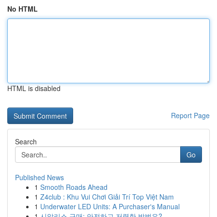
No HTML
HTML is disabled
Report Page
Search
Go
Published News
1
Smooth Roads Ahead
1
Z4club : Khu Vui Chơi Giải Trí Top Việt Nam
1
Underwater LED Units: A Purchaser's Manual
1
시알리스 구매: 안전하고 저렴한 방법은?