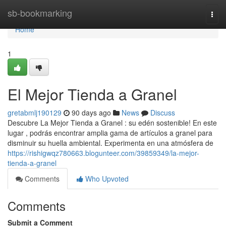
Home
sb-bookmarking
Togg
navi
Home
1
El Mejor Tienda a Granel
gretabmlj190129
90 days ago
News
Discuss
Descubre La Mejor Tienda a Granel : su edén sostenible! En este
lugar , podrás encontrar amplia gama de artículos a granel para
disminuir su huella ambiental. Experimenta en una atmósfera de
https://rishigwqz780663.blogunteer.com/39859349/la-mejor-
tienda-a-granel
Comments
Who Upvoted
Comments
Submit a Comment