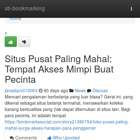
Home
sb-bookmarking
Togg
navi
Home
1
Situs Pusat Paling Mahal:
Tempat Akses Mimpi Buat
Pecinta
janadqcv010063
90 days ago
News
Discuss
Mencari pengalaman berbelanja yang luar biasa? Gerai ini, yang
dikenal sebagai situs belanja termahal, menawarkan koleksi
barang berkualitas yang {tak dapat ditemukan di situs lain. Bagi
para pecinta, ini adalah tempat
https://bookmarkssocial.com/story21380754/toko-pusat-paling-
mahal-surga-akses-harapan-para-penggemar
Comments
Who Upvoted