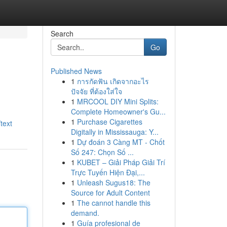
Search
Go
Published News
1
การกัดฟัน เกิดจากอะไร
ปัจจัย ที่ต้องใส่ใจ
1
MRCOOL DIY Mini Splits:
Complete Homeowner's Gu...
1
Purchase Cigarettes
text
Digitally in Mississauga: Y...
1
Dự đoán 3 Càng MT - Chốt
Số 247: Chọn Số ...
1
KUBET – Giải Pháp Giải Trí
Trực Tuyến Hiện Đại,...
1
Unleash Sugus18: The
Source for Adult Content
1
The cannot handle this
demand.
1
Guía profesional de