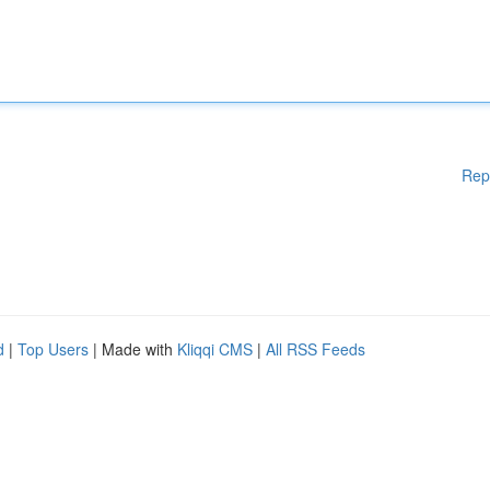
Rep
d
|
Top Users
| Made with
Kliqqi CMS
|
All RSS Feeds