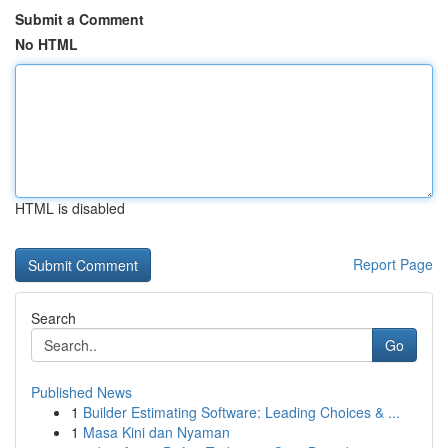
Submit a Comment
No HTML
HTML is disabled
Report Page
Search
Go
Published News
1
Builder Estimating Software: Leading Choices & ...
1
Masa Kini dan Nyaman