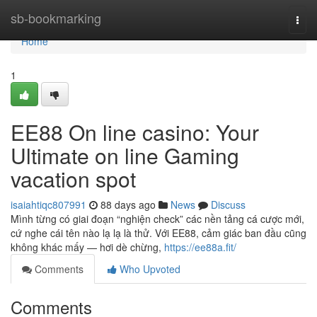
Home
sb-bookmarking
Togg
navi
Home
1
EE88 On line casino: Your
Ultimate on line Gaming
vacation spot
isaiahtiqc807991
88 days ago
News
Discuss
Mình từng có giai đoạn “nghiện check” các nền tảng cá cược mới,
cứ nghe cái tên nào lạ lạ là thử. Với EE88, cảm giác ban đầu cũng
không khác mấy — hơi dè chừng,
https://ee88a.fit/
Comments
Who Upvoted
Comments