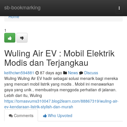
Home
sb-bookmarking
Togg
navi
Home
1
Wuling Air EV : Mobil Elektrik
Modis dan Terjangkau
keithciwn594881
87 days ago
News
Discuss
Wuling Wuling Air EV hadir sebagai solusi menarik bagi mereka
yang mencari mobil listrik yang modis . Mobil ini menawarkan
gaya yang unik , membuatnya menggoda perhatian di jalanan.
Lebih dari itu, Wuling
https://tomasvums310047.blog2learn.com/88867319/wuling-air-
ev-kendaraan-listrik-stylish-dan-murah
Comments
Who Upvoted