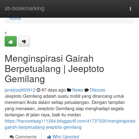
Home
sb-bookmarking
Togg
navi
Home
1
Menginspirasi Gairah
Berpetualang | Jeeptoto
Gemilang
janejrpq900912
87 days ago
News
Discuss
Jeeptoto Gemilang adalah suatu mobil yang dirancang untuk
menemani Anda dalam setiap petualangan. Dengan tampilan
yang menawan, Jeeptoto Gemilang siap menghadapi segala
tantangan di jalan raya, baik itu medan
https://francestsag111264.bloggactif.com/41737520/menginspirasi-
gairah-berpetualang-jeeptoto-gemilang
Comments
Who Upvoted