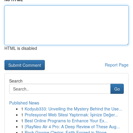
HTML is disabled
Report Page
Search
Go
Published News
1
Kodyub333: Unveiling the Mystery Behind the Use...
1
Profesyonel Web Sitesi Yaptırmak: İşinize Değer...
1
Best Online Programs to Enhance Your Ex...
1
{RayNeo Air 4 Pro: A Deep Review of These Aug...
1
Rock Gnome Clerics: Faith Forged in Stone