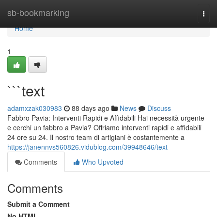
Home
sb-bookmarking
Togg
navi
Home
1
```text
adamxzak030983
88 days ago
News
Discuss
Fabbro Pavia: Interventi Rapidi e Affidabili Hai necessità urgente
e cerchi un fabbro a Pavia? Offriamo interventi rapidi e affidabili
24 ore su 24. Il nostro team di artigiani è costantemente a
https://janennvs560826.vidublog.com/39948646/text
Comments
Who Upvoted
Comments
Submit a Comment
No HTML