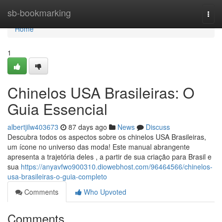
Home
sb-bookmarking
Togg
navi
Home
1
Chinelos USA Brasileiras: O
Guia Essencial
albertjilw403673
87 days ago
News
Discuss
Descubra todos os aspectos sobre os chinelos USA Brasileiras,
um ícone no universo das moda! Este manual abrangente
apresenta a trajetória deles , a partir de sua criação para Brasil e
sua
https://anyavfwo900310.diowebhost.com/96464566/chinelos-
usa-brasileiras-o-guia-completo
Comments
Who Upvoted
Comments