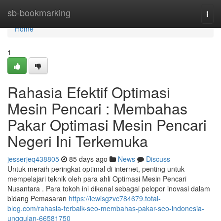
Home
sb-bookmarking
Togg
navi
Home
1
Rahasia Efektif Optimasi
Mesin Pencari : Membahas
Pakar Optimasi Mesin Pencari
Negeri Ini Terkemuka
jesserjeq438805
85 days ago
News
Discuss
Untuk meraih peringkat optimal di internet, penting untuk
mempelajari teknik oleh para ahli Optimasi Mesin Pencari
Nusantara . Para tokoh ini dikenal sebagai pelopor inovasi dalam
bidang Pemasaran
https://lewisgzvc784679.total-
blog.com/rahasia-terbaik-seo-membahas-pakar-seo-indonesia-
unggulan-66581750