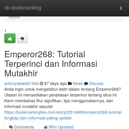
Home
sb-bookmarking
Togg
navi
Home
1
Emperor268: Tutorial
Terperinci dan Informasi
Mutakhir
antonyqww461346
87 days ago
News
Discuss
Anda ingin untuk mengetahui lebih dalam tentang Emperor268?
Ulasan ini menyediakan penjelasan terperinci tentang situs ini.
Kami membahas fitur signifikan, tips menggunakannya, dan
informasi mutakhir seputar
https://bookmarkinglive.com/story22514989/emperor268-tutorial-
lengkap-dan-informasi-paling-update
Comments
Who Upvoted