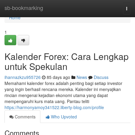
Home
sb-bookmarking
Togg
navi
Home
1
Kalender Forex: Cara Lengkap
untuk Spekulan
ihannazkzu955726
85 days ago
News
Discuss
Memahami kalender forex adalah penting bagi setiap investor
yang ingin berhasil rencana mereka. Kalender ini menyajikan
rincian mengenai kejadian ekonomi utama yang dapat
mempengaruhi kurs mata uang. Pantau teliti
https://harmonyamoy341522.liberty-blog.com/profile
Comments
Who Upvoted
Comments