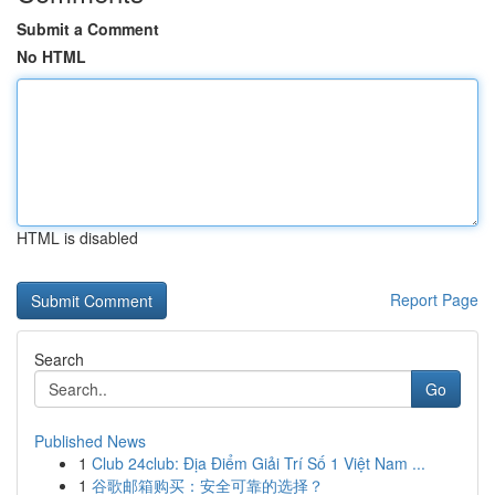
Submit a Comment
No HTML
HTML is disabled
Report Page
Search
Go
Published News
1
Club 24club: Địa Điểm Giải Trí Số 1 Việt Nam ...
1
谷歌邮箱购买：安全可靠的选择？