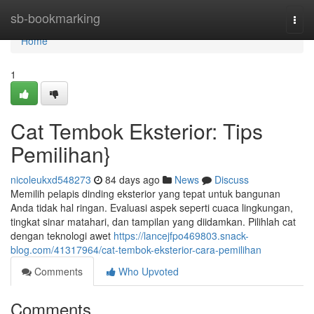
Home
sb-bookmarking
Togg
navi
Home
1
Cat Tembok Eksterior: Tips
Pemilihan}
nicoleukxd548273
84 days ago
News
Discuss
Memilih pelapis dinding eksterior yang tepat untuk bangunan
Anda tidak hal ringan. Evaluasi aspek seperti cuaca lingkungan,
tingkat sinar matahari, dan tampilan yang diidamkan. Pilihlah cat
dengan teknologi awet
https://lancejfpo469803.snack-
blog.com/41317964/cat-tembok-eksterior-cara-pemilihan
Comments
Who Upvoted
Comments