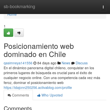
Home
sb-bookmarking
Togg
navi
Home
1
Posicionamiento web
dominado en Chile
qasimneya141556
84 days ago
News
Discuss
En el dinámico panorama digital chileno, conquistar en los
primeros lugares de búsqueda es crucial para el éxito de
cualquier negocio online. Con una competencia cada vez más
feroz, dominar el posicionamiento web
https://idajcnn250256.activablog.com/profile
Comments
Who Upvoted
Comments