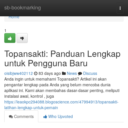
Home
sb-bookmarking
Togg
navi
Home
1
Topansakti: Panduan Lengkap
untuk Pengguna Baru
oisibjww402112
83 days ago
News
Discuss
Anda ingin untuk memahami Topansakti? Artikel ini akan
pengantar lengkap pada Anda yang belum mencoba dunia
aplikasi ini. Kami akan membahas dasar-dasar penting, meliputi
instalasi awal, kontrol , juga
https://leaokpc294088.blogoscience.com/47994913/topansakti-
latihan-lengkap-untuk-pemain
Comments
Who Upvoted