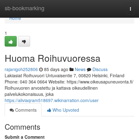
Home
sb-bookmarking
Togg
navi
Home
1
Huoma Roihuvuoressa
rajanigoh252806
85 days ago
News
Discuss
Lakiasiat Roihuvuori Untuvaisentie 7, 00820 Helsinki, Finland
Phone: 040 364 0664 Website: https://www.oikeusapuneuvonta.fi/
Roihuvuoren arvostettu ja kattava oikeudellinen
palvelukokonaisuus, joka
https://aliviaqram518697.wikinarration.com/user
Comments
Who Upvoted
Comments
Submit a Comment