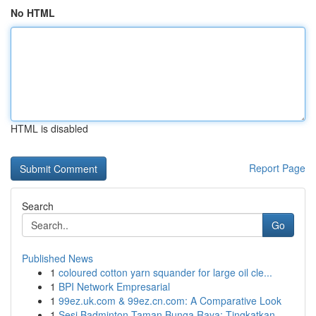
No HTML
HTML is disabled
Report Page
Search
Go
Published News
1
coloured cotton yarn squander for large oil cle...
1
BPI Network Empresarial
1
99ez.uk.com & 99ez.cn.com: A Comparative Look
1
Sesi Badminton Taman Bunga Raya: Tingkatkan ...