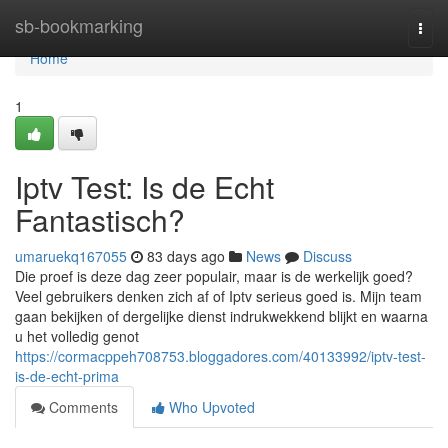
Home
sb-bookmarking
Togg
navi
Home
1
Iptv Test: Is de Echt
Fantastisch?
umaruekq167055
83 days ago
News
Discuss
Die proef is deze dag zeer populair, maar is de werkelijk goed?
Veel gebruikers denken zich af of Iptv serieus goed is. Mijn team
gaan bekijken of dergelijke dienst indrukwekkend blijkt en waarna
u het volledig genot
https://cormacppeh708753.bloggadores.com/40133992/iptv-test-
is-de-echt-prima
Comments
Who Upvoted