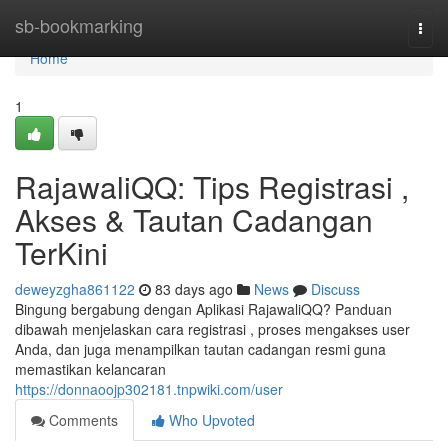
Home
sb-bookmarking
Togg
navi
Home
1
RajawaliQQ: Tips Registrasi ,
Akses & Tautan Cadangan
TerKini
deweyzgha861122
83 days ago
News
Discuss
Bingung bergabung dengan Aplikasi RajawaliQQ? Panduan
dibawah menjelaskan cara registrasi , proses mengakses user
Anda, dan juga menampilkan tautan cadangan resmi guna
memastikan kelancaran
https://donnaoojp302181.tnpwiki.com/user
Comments
Who Upvoted