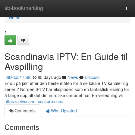
Home
sb-bookmarking
Togg
navi
Home
1
Scandinavia IPTV: En Guide til
Avspilling
lillitzdp517590
85 days ago
News
Discuss
Er du på jakt etter den beste måten for å se lokale TV-kanaler og
serier ? Norden IPTV har eksplodert som en fantastisk løsning for
å fange opp alt det det nordiske området har. En veiledning vil
https://iptvscandinaviapro.com/
Comments
Who Upvoted
Comments