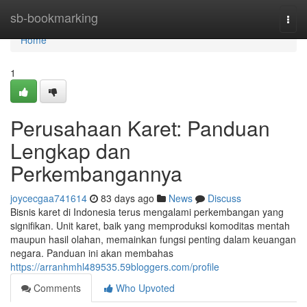
Home
sb-bookmarking
Togg
navi
Home
1
Perusahaan Karet: Panduan
Lengkap dan
Perkembangannya
joycecgaa741614
83 days ago
News
Discuss
Bisnis karet di Indonesia terus mengalami perkembangan yang
signifikan. Unit karet, baik yang memproduksi komoditas mentah
maupun hasil olahan, memainkan fungsi penting dalam keuangan
negara. Panduan ini akan membahas
https://arranhmhl489535.59bloggers.com/profile
Comments
Who Upvoted