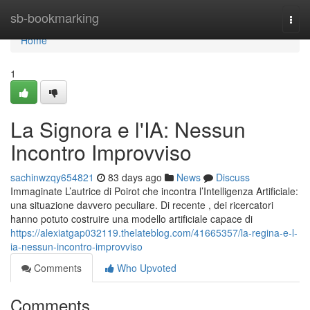
Home
sb-bookmarking
Togg
navi
Home
1
La Signora e l'IA: Nessun
Incontro Improvviso
sachinwzqy654821
83 days ago
News
Discuss
Immaginate L’autrice di Poirot che incontra l’Intelligenza Artificiale:
una situazione davvero peculiare. Di recente , dei ricercatori
hanno potuto costruire una modello artificiale capace di
https://alexiatgap032119.thelateblog.com/41665357/la-regina-e-l-
ia-nessun-incontro-improvviso
Comments
Who Upvoted
Comments