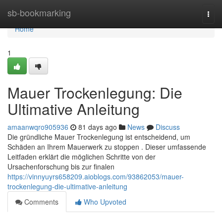
Home
sb-bookmarking
Togg
navi
Home
1
Mauer Trockenlegung: Die
Ultimative Anleitung
amaanwqro905936
81 days ago
News
Discuss
Die gründliche Mauer Trockenlegung ist entscheidend, um
Schäden an Ihrem Mauerwerk zu stoppen . Dieser umfassende
Leitfaden erklärt die möglichen Schritte von der
Ursachenforschung bis zur finalen
https://vinnyuyrs658209.aioblogs.com/93862053/mauer-
trockenlegung-die-ultimative-anleitung
Comments
Who Upvoted