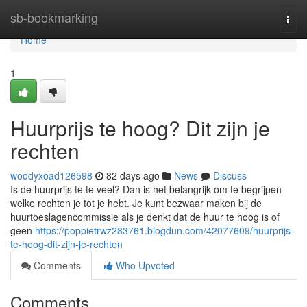
Home
sb-bookmarking
Togg
navi
Home
1
Huurprijs te hoog? Dit zijn je
rechten
woodyxoad126598
82 days ago
News
Discuss
Is de huurprijs te te veel? Dan is het belangrijk om te begrijpen
welke rechten je tot je hebt. Je kunt bezwaar maken bij de
huurtoeslagencommissie als je denkt dat de huur te hoog is of
geen
https://poppietrwz283761.blogdun.com/42077609/huurprijs-
te-hoog-dit-zijn-je-rechten
Comments
Who Upvoted
Comments