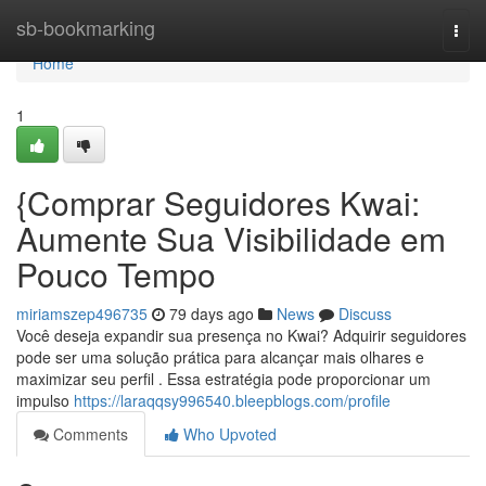
Home
sb-bookmarking
Togg
navi
Home
1
{Comprar Seguidores Kwai:
Aumente Sua Visibilidade em
Pouco Tempo
miriamszep496735
79 days ago
News
Discuss
Você deseja expandir sua presença no Kwai? Adquirir seguidores
pode ser uma solução prática para alcançar mais olhares e
maximizar seu perfil . Essa estratégia pode proporcionar um
impulso
https://laraqqsy996540.bleepblogs.com/profile
Comments
Who Upvoted