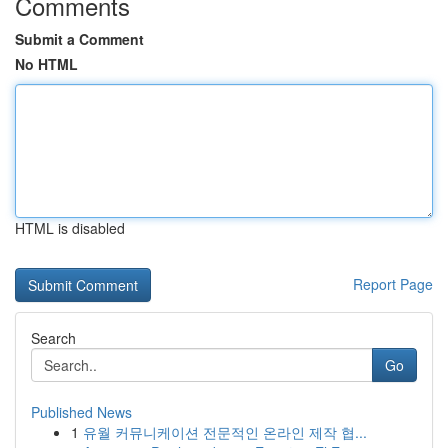
Comments
Submit a Comment
No HTML
HTML is disabled
Report Page
Search
Go
Published News
1
유월 커뮤니케이션 전문적인 온라인 제작 협...