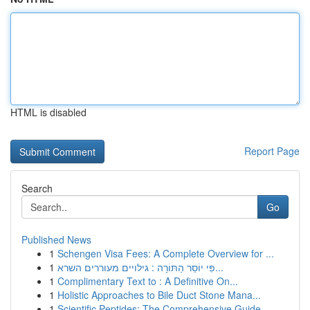
HTML is disabled
Report Page
Search
Go
Published News
1
Schengen Visa Fees: A Complete Overview for ...
1
פִּי יוֹסֵר הַתּוֹרָה : גילויים מעוררים השרא...
1
Complimentary Text to : A Definitive On...
1
Holistic Approaches to Bile Duct Stone Mana...
1
Scientific Peptides: The Comprehensive Guide