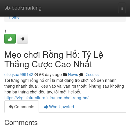
Home
sb-bookmarking
Togg
navi
Home
1
Mẹo chơi Rồng Hổ: Tỷ Lệ
Thắng Cược Cao Nhất
oisiqkaa999142
66 days ago
News
Discuss
Tôi từng nghĩ rồng hổ chỉ là một dạng trò chơi “đỏ đen nhanh
thắng nhanh thua”, kiểu vào vài ván rồi thoát. Nhưng sau khoảng
hơn ba tháng chơi đều tay, tôi mới Helloểu
https://virginiafurniture.info/meo-choi-rong-ho/
Comments
Who Upvoted
Comments