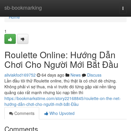
Home
sb-bookmarking
Togg
navi
Home
1
Roulette Online: Hướng Dẫn
Chơi Cho Người Mới Bắt Đầu
aliviakfod169752
64 days ago
News
Discuss
Lần đầu tôi thử Roulette online, thú thật là có chút dè chừng.
Không phải vì sợ thua, mà vì trước đó từng gặp vài nền tảng
quảng cáo rất mạnh nhưng lúc nạp tiền thì
https://bookmarkstime.com/story22168845/roulette-on-the-net-
hướng-dẫn-chơi-cho-người-mới-bắt-Đầu
Comments
Who Upvoted
Comments