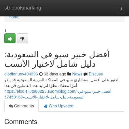
Home
sb-bookmarking
Togg
navi
Home
1
أفضل خبير سيو في السعودية:
دليل شامل لاختيار الأنسب
elodienunv494306
63 days ago
News
Discuss
العثور على أفضل استشاري سيو في المملكة العربية السعودية قد يبدو
أمرًا معقدًا، نظرًا لتزايد عدد العاملين في هذا
https://elodiellut680225.suomiblog.com/أفضل-خبير-سيو-في-
السعودية-دليل-شامل-لاختيار-الأنسب-57459138
Comments
Who Upvoted
Comments