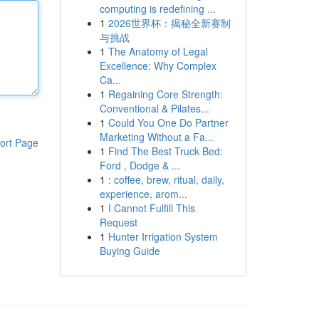
computing is redefining ...
1
2026世界杯：揭秘全新赛制
与挑战
1
The Anatomy of Legal
Excellence: Why Complex
Ca...
1
Regaining Core Strength:
Conventional & Pilates...
1
Could You One Do Partner
Marketing Without a Fa...
ort Page
1
Find The Best Truck Bed:
Ford , Dodge & ...
1
: coffee, brew, ritual, daily,
experience, arom...
1
I Cannot Fulfill This
Request
1
Hunter Irrigation System
Buying Guide