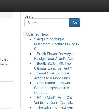
Search
Go
Published News
1
Acquire copyright
Mushroom Tincture Online in
G...
1
Fresh Flower Delivery in
Raleigh Near Atlantic Ave
i điệu
1
Boutiq Switch V5: The
nhạc-
Ultimate Enhancement ?
1
Smart Savings : Basic
Actions to a More Subs...
1
Understanding Sewer
Camera Inspections: A
Compl...
1
Rémy Martin Extra Old
Spirits For Sale: Your Ul...
1
The advent of next-gen