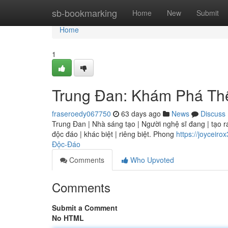
Home
sb-bookmarking
Home
New
Submit
Home
1
Trung Đan: Khám Phá Th
fraseroedy067750
63 days ago
News
Discuss
Trung Đan | Nhà sáng tạo | Người nghệ sĩ đang | tạo ra
độc đáo | khác biệt | riêng biệt. Phong
https://joyceir
Độc-Đáo
Comments
Who Upvoted
Comments
Submit a Comment
No HTML