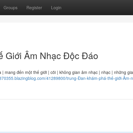
Groups
Register
Login
ế Giới Âm Nhạc Độc Đáo
 | mang đến một thế giới | cõi | không gian âm nhạc | nhạc | những gia
ox370355.blazingblog.com/41289800/trung-Đan-khám-phá-thế-giới-Âm-