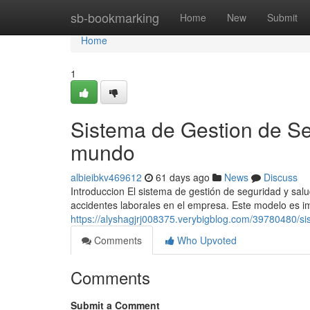
Home
sb-bookmarking
Home
New
Submit
Home
1
Sistema de Gestion de Se
mundo
albieibkv469612
61 days ago
News
Discuss
Introduccion El sistema de gestión de seguridad y sal
accidentes laborales en el empresa. Este modelo es im
https://alyshagjrj008375.verybigblog.com/39780480/si
Comments
Who Upvoted
Comments
Submit a Comment