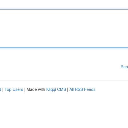
Rep
d
|
Top Users
| Made with
Kliqqi CMS
|
All RSS Feeds