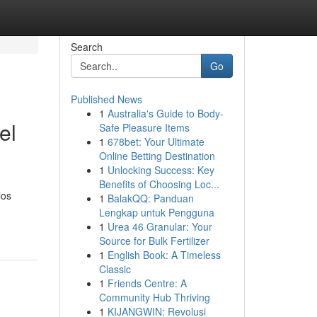
Search
Go
Published News
1
Australia's Guide to Body-
el
Safe Pleasure Items
1
678bet: Your Ultimate
Online Betting Destination
1
Unlocking Success: Key
Benefits of Choosing Loc...
los
1
BalakQQ: Panduan
Lengkap untuk Pengguna
1
Urea 46 Granular: Your
Source for Bulk Fertilizer
1
English Book: A Timeless
Classic
1
Friends Centre: A
Community Hub Thriving
1
KIJANGWIN: Revolusi