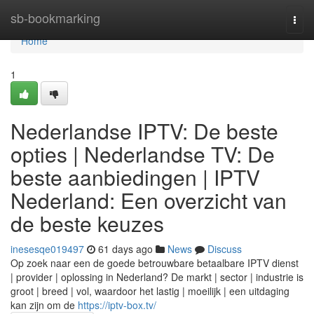
Home
sb-bookmarking
Togg
navi
Home
1
Nederlandse IPTV: De beste
opties | Nederlandse TV: De
beste aanbiedingen | IPTV
Nederland: Een overzicht van
de beste keuzes
inesesqe019497
61 days ago
News
Discuss
Op zoek naar een de goede betrouwbare betaalbare IPTV dienst
| provider | oplossing in Nederland? De markt | sector | industrie is
groot | breed | vol, waardoor het lastig | moeilijk | een uitdaging
kan zijn om de
https://iptv-box.tv/