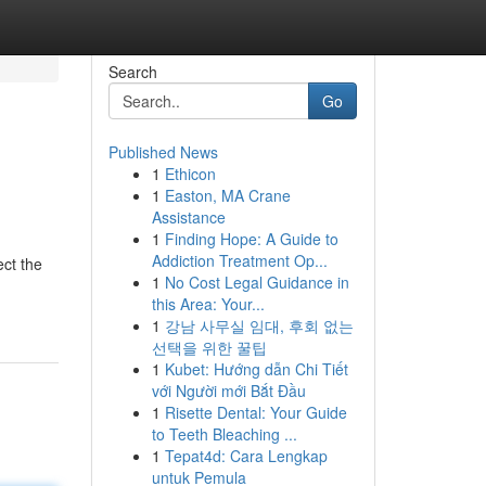
Search
Go
Published News
1
Ethicon
1
Easton, MA Crane
Assistance
1
Finding Hope: A Guide to
Addiction Treatment Op...
ect the
1
No Cost Legal Guidance in
this Area: Your...
1
강남 사무실 임대, 후회 없는
선택을 위한 꿀팁
1
Kubet: Hướng dẫn Chi Tiết
với Người mới Bắt Đầu
1
Risette Dental: Your Guide
to Teeth Bleaching ...
1
Tepat4d: Cara Lengkap
untuk Pemula