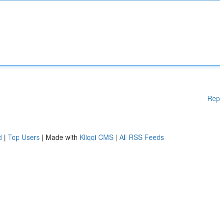
Rep
d
|
Top Users
| Made with
Kliqqi CMS
|
All RSS Feeds