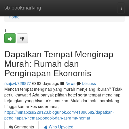
Home
sb-bookmarking
Togg
navi
Home
1
Dapatkan Tempat Menginap
Murah: Rumah dan
Penginapan Ekonomis
rsajxvb728877
63 days ago
News
Discuss
Mencari tempat menginap yang murah menjelang liburan? Tidak
perlu khawatir! Ada banyak pilihan hotel serta tempat menginap
terjangkau yang bisa turis temukan. Mulai dari hotel berbintang
hingga kamar kos sederhana,
https://minabxsu229123.blogunok.com/41890582/dapatkan-
penginapan-hemat-pondok-dan-asrama-hemat
Comments
Who Upvoted