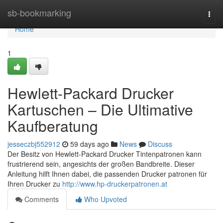
Home
sb-bookmarking
Togg
navi
Home
1
Hewlett-Packard Drucker
Kartuschen – Die Ultimative
Kaufberatung
jesseczbj552912
59 days ago
News
Discuss
Der Besitz von Hewlett-Packard Drucker Tintenpatronen kann
frustrierend sein, angesichts der großen Bandbreite. Dieser
Anleitung hilft Ihnen dabei, die passenden Drucker patronen für
Ihren Drucker zu
http://www.hp-druckerpatronen.at
Comments
Who Upvoted