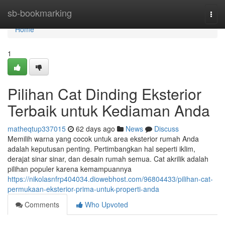
Home
sb-bookmarking
Togg
navi
Home
1
Pilihan Cat Dinding Eksterior
Terbaik untuk Kediaman Anda
matheqtup337015
62 days ago
News
Discuss
Memilih warna yang cocok untuk area eksterior rumah Anda
adalah keputusan penting. Pertimbangkan hal seperti iklim,
derajat sinar sinar, dan desain rumah semua. Cat akrilik adalah
pilihan populer karena kemampuannya
https://nikolasnfrp404034.diowebhost.com/96804433/pilihan-cat-
permukaan-eksterior-prima-untuk-properti-anda
Comments
Who Upvoted