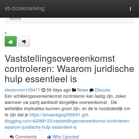
Home
sb-bookmarking
Togg
navi
Home
1
Vaststellingsovereenkomst
controleren: Waarom juridische
hulp essentieel is
stevennmr109471
59 days ago
News
Discuss
Een schikkingsovereenkomst controleren kan lastig zijn, zeker
wanneer uw partij aanbiedt dergelijke overeenkomst . Die
wettelijke implicaties kunnen groot zijn, en de is noodzakelijk om
te zijn dat je
https://amaankgxg256651.get-
blogging.com/42088120/vaststellingsovereenkomst-controleren-
waarom-juridische-hulp-essentieel-is
Comments
Who Upvoted