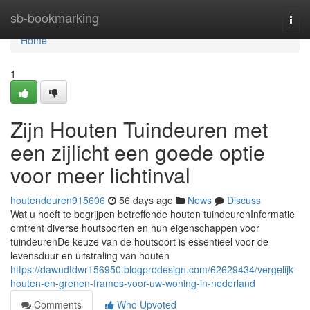
Home
sb-bookmarking
Togg
navi
Home
1
Zijn Houten Tuindeuren met
een zijlicht een goede optie
voor meer lichtinval
houtendeuren915606
56 days ago
News
Discuss
Wat u hoeft te begrijpen betreffende houten tuindeurenInformatie
omtrent diverse houtsoorten en hun eigenschappen voor
tuindeurenDe keuze van de houtsoort is essentieel voor de
levensduur en uitstraling van houten
https://dawudtdwr156950.blogprodesign.com/62629434/vergelijk-
houten-en-grenen-frames-voor-uw-woning-in-nederland
Comments
Who Upvoted