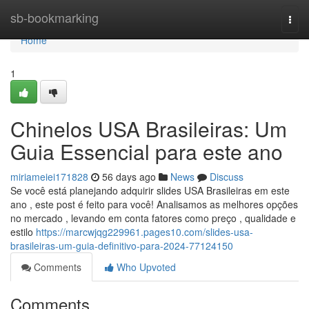
Home
sb-bookmarking
Togg
navi
Home
1
Chinelos USA Brasileiras: Um
Guia Essencial para este ano
miriameiei171828
56 days ago
News
Discuss
Se você está planejando adquirir slides USA Brasileiras em este
ano , este post é feito para você! Analisamos as melhores opções
no mercado , levando em conta fatores como preço , qualidade e
estilo
https://marcwjqg229961.pages10.com/slides-usa-
brasileiras-um-guia-definitivo-para-2024-77124150
Comments
Who Upvoted
Comments