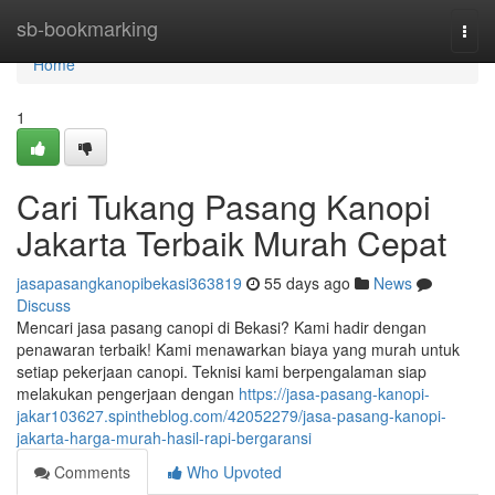
Home
sb-bookmarking
Togg
navi
Home
1
Cari Tukang Pasang Kanopi
Jakarta Terbaik Murah Cepat
jasapasangkanopibekasi363819
55 days ago
News
Discuss
Mencari jasa pasang canopi di Bekasi? Kami hadir dengan
penawaran terbaik! Kami menawarkan biaya yang murah untuk
setiap pekerjaan canopi. Teknisi kami berpengalaman siap
melakukan pengerjaan dengan
https://jasa-pasang-kanopi-
jakar103627.spintheblog.com/42052279/jasa-pasang-kanopi-
jakarta-harga-murah-hasil-rapi-bergaransi
Comments
Who Upvoted