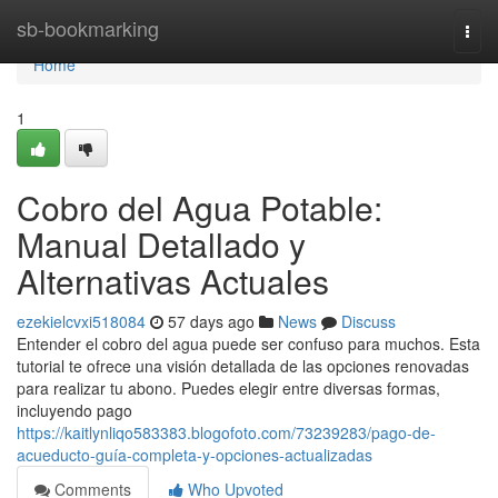
Home
sb-bookmarking
Togg
navi
Home
1
Cobro del Agua Potable:
Manual Detallado y
Alternativas Actuales
ezekielcvxi518084
57 days ago
News
Discuss
Entender el cobro del agua puede ser confuso para muchos. Esta
tutorial te ofrece una visión detallada de las opciones renovadas
para realizar tu abono. Puedes elegir entre diversas formas,
incluyendo pago
https://kaitlynliqo583383.blogofoto.com/73239283/pago-de-
acueducto-guía-completa-y-opciones-actualizadas
Comments
Who Upvoted