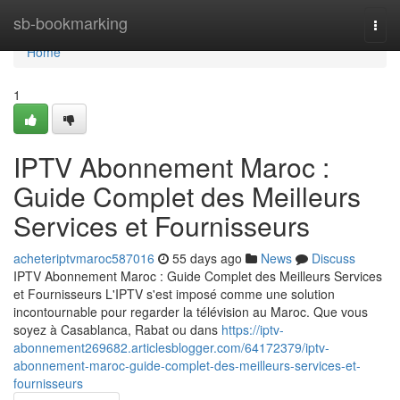
Home
sb-bookmarking
Togg
navi
Home
1
IPTV Abonnement Maroc :
Guide Complet des Meilleurs
Services et Fournisseurs
acheteriptvmaroc587016
55 days ago
News
Discuss
IPTV Abonnement Maroc : Guide Complet des Meilleurs Services
et Fournisseurs L'IPTV s'est imposé comme une solution
incontournable pour regarder la télévision au Maroc. Que vous
soyez à Casablanca, Rabat ou dans
https://iptv-
abonnement269682.articlesblogger.com/64172379/iptv-
abonnement-maroc-guide-complet-des-meilleurs-services-et-
fournisseurs