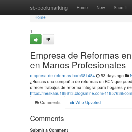
Home
sb-bookmarking
Home
New
Submit
Home
1
Empresa de Reformas en 
en Manos Profesionales
empresa-de-reformas-barc681484
53 days ago
¿Buscas una compañía de reformas en BCN que pueda c
ofrecer trabajos de reforma integral para hogares y ne
https://ineskaau188613.blogsmine.com/41857639/com
Comments
Who Upvoted
Comments
Submit a Comment