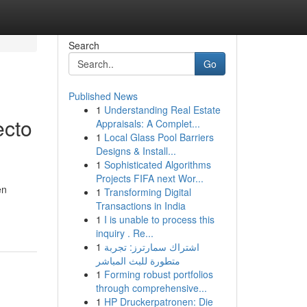
Search
Go
Published News
1
Understanding Real Estate
ecto
Appraisals: A Complet...
1
Local Glass Pool Barriers
Designs & Install...
1
Sophisticated Algorithms
Projects FIFA next Wor...
en
1
Transforming Digital
Transactions in India
1
I is unable to process this
inquiry . Re...
1
اشتراك سمارترز: تجربة
متطورة للبث المباشر
1
Forming robust portfolios
through comprehensive...
1
HP Druckerpatronen: Die