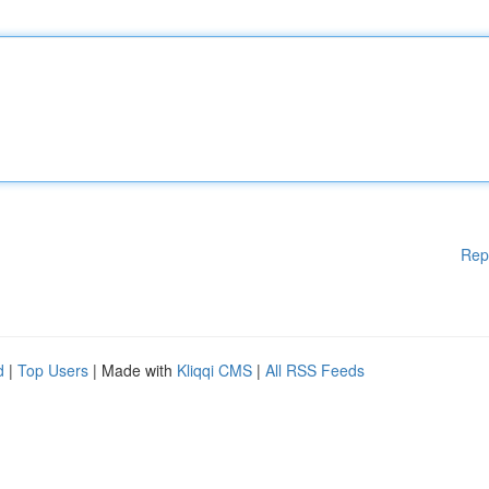
Rep
d
|
Top Users
| Made with
Kliqqi CMS
|
All RSS Feeds