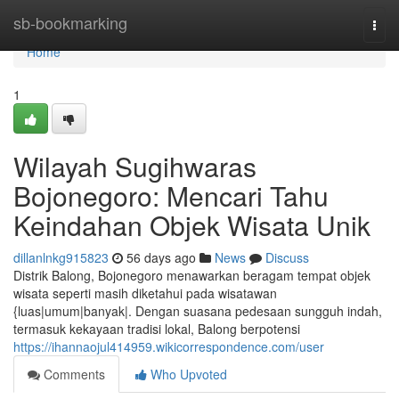
Home
sb-bookmarking
Togg
navi
Home
1
Wilayah Sugihwaras
Bojonegoro: Mencari Tahu
Keindahan Objek Wisata Unik
dillanlnkg915823
56 days ago
News
Discuss
Distrik Balong, Bojonegoro menawarkan beragam tempat objek
wisata seperti masih diketahui pada wisatawan
{luas|umum|banyak|. Dengan suasana pedesaan sungguh indah,
termasuk kekayaan tradisi lokal, Balong berpotensi
https://ihannaojul414959.wikicorrespondence.com/user
Comments
Who Upvoted