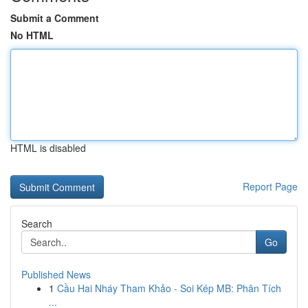
Submit a Comment
No HTML
HTML is disabled
Report Page
Search
Go
Published News
1
Cầu Hai Nháy Tham Khảo - Soi Kép MB: Phân Tích
...