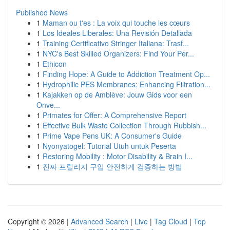
Published News
1
Maman ou t'es : La voix qui touche les cœurs
1
Los Ideales Liberales: Una Revisión Detallada
1
Training Certificativo Stringer Italiana: Trasf...
1
NYC's Best Skilled Organizers: Find Your Per...
1
Ethicon
1
Finding Hope: A Guide to Addiction Treatment Op...
1
Hydrophilic PES Membranes: Enhancing Filtration...
1
Kajakken op de Amblève: Jouw Gids voor een
Onve...
1
Primates for Offer: A Comprehensive Report
1
Effective Bulk Waste Collection Through Rubbish...
1
Prime Vape Pens UK: A Consumer's Guide
1
Nyonyatogel: Tutorial Utuh untuk Peserta
1
Restoring Mobility : Motor Disability & Brain I...
1
진짜 프릴리지 구입 안전하게 검증하는 방법
Copyright © 2026 |
Advanced Search
|
Live
|
Tag Cloud
|
Top