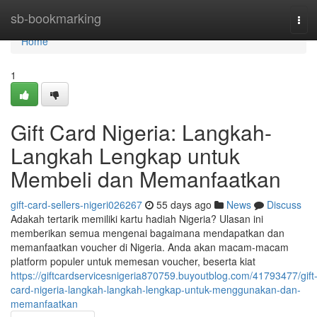
Home
sb-bookmarking
Tog
navi
Home
1
Gift Card Nigeria: Langkah-
Langkah Lengkap untuk
Membeli dan Memanfaatkan
gift-card-sellers-nigeri026267
55 days ago
News
Discuss
Adakah tertarik memiliki kartu hadiah Nigeria? Ulasan ini
memberikan semua mengenai bagaimana mendapatkan dan
memanfaatkan voucher di Nigeria. Anda akan macam-macam
platform populer untuk memesan voucher, beserta kiat
https://giftcardservicesnigeria870759.buyoutblog.com/41793477/gift
card-nigeria-langkah-langkah-lengkap-untuk-menggunakan-dan-
memanfaatkan