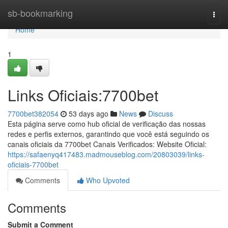
Home
sb-bookmarking
Togg
navi
Home
1
Links Oficiais:7700bet
7700bet382054
53 days ago
News
Discuss
Esta página serve como hub oficial de verificação das nossas
redes e perfis externos, garantindo que você está seguindo os
canais oficiais da 7700bet Canais Verificados: Website Oficial:
https://safaenyq417483.madmouseblog.com/20803039/links-
oficiais-7700bet
Comments
Who Upvoted
Comments
Submit a Comment