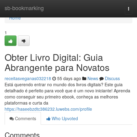
Home
sb-bookmarking
Togg
navi
Home
1
Obter Livro Digital: Guia
Abrangente para Novatos
receitasveganas032218
55 days ago
News
Discuss
Está querendo entrar no mundo dos livros digitais? Este guia
detalhado é perfeito para você que é um novo iniciante! Aprenda
como conseguir seu primeiro ebook, conheça as melhores
plataformas e curta da
https://haseebzdtc386232.luwebs.com/profile
Comments
Who Upvoted
Comments